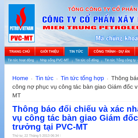
TRANG CHỦ
GIỚI THIỆU
TIN TỨC
CÔNG TRÌNH - DỰ ÁN
Tin tức hoạt động
Nhịp sống PVC-MT
Tin tức cổ đông
Tin tức Tổng công ty 
Home
Tin tức
Tin tức tổng hợp
Thông báo
công nợ phục vụ công tác bàn giao Giám đốc v
MT
Thông báo đối chiếu và xác n
vụ công tác bàn giao Giám đốc
trưởng tại PVC-MT
Thứ tư, 22 Tháng 5 2013 06:34