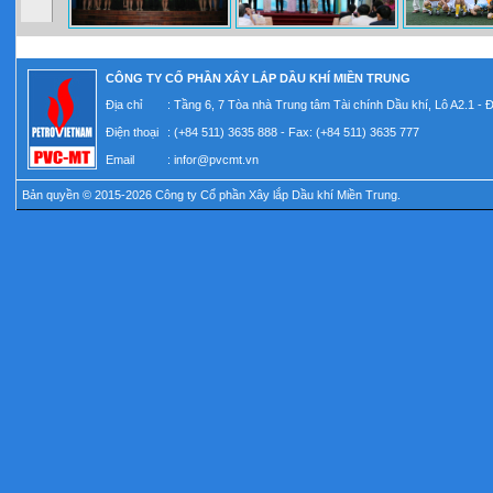
CÔNG TY CỔ PHẦN XÂY LẮP DẦU KHÍ MIỀN TRUNG
Địa chỉ
: Tầng 6, 7 Tòa nhà Trung tâm Tài chính Dầu khí, Lô A2.1 -
Điện thoại
: (+84 511) 3635 888 - Fax: (+84 511) 3635 777
Email
:
infor@pvcmt.vn
Bản quyền © 2015-2026 Công ty Cổ phần Xây lắp Dầu khí Miền Trung.