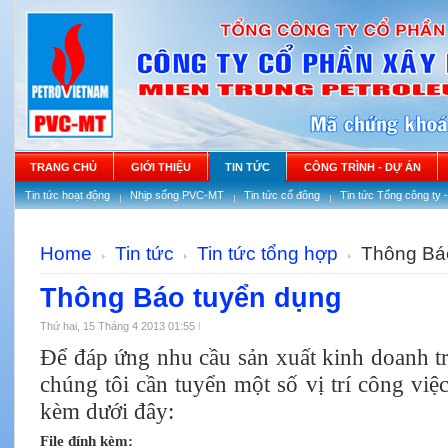
TRANG CHỦ
GIỚI THIỆU
TIN TỨC
CÔNG TRÌNH - DỰ ÁN
Tin tức hoạt động
Nhịp sống PVC-MT
Tin tức cổ đông
Tin tức Tổng công ty 
Home
Tin tức
Tin tức tổng hợp
Thông Báo
Thông Báo tuyển dụng
Thứ hai, 15 Tháng 4 2013 01:55
Để đáp ứng nhu cầu sản xuất kinh doanh tr
chúng tôi cần tuyển một số vị trí công việc
kèm dưới đây:
File đính kèm: