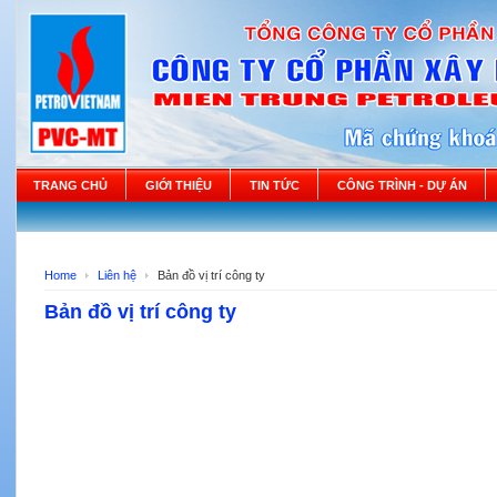
TRANG CHỦ
GIỚI THIỆU
TIN TỨC
CÔNG TRÌNH - DỰ ÁN
Home
Liên hệ
Bản đồ vị trí công ty
Bản đồ vị trí công ty