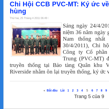
Chi Hội CCB PVC-MT: Ký ức về
hùng
Thứ hai, 25 Tháng 4 2011 06:49
Sáng ngày 24/4/20
niệm 36 năm ngày g
Nam thống nhất 
30/4/2011), Chi h
Công ty Cổ phần
Trung (PVC-MT) đã
truyền thống tại Bảo tàng Quân khu
Riverside nhằm ôn lại truyền thống, ký ức 
«
Bắt đầu
Lùi
1
2
3
4
5
6
7
8
9
Trang 5 của 9