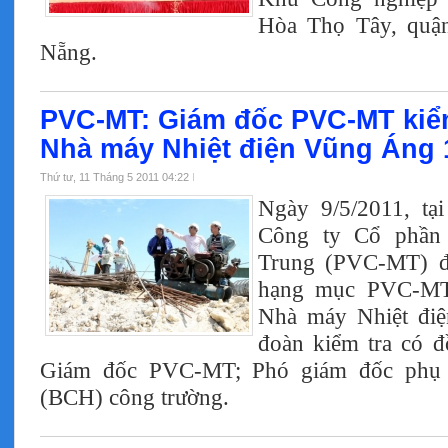
Hòa Thọ Tây, quậ
Nẵng.
PVC-MT: Giám đốc PVC-MT kiể
Nhà máy Nhiệt điện Vũng Áng 
Thứ tư, 11 Tháng 5 2011 04:22
Ngày 9/5/2011, tạ
Công ty Cổ phần
Trung (PVC-MT) đã
hạng mục PVC-MT t
Nhà máy Nhiệt đi
đoàn kiểm tra có 
Giám đốc PVC-MT; Phó giám đốc phụ 
(BCH) công trường.