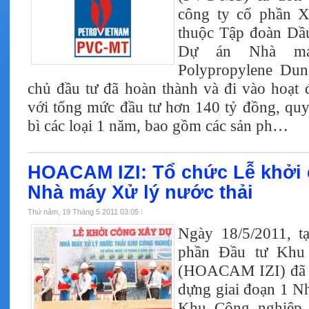
công ty cổ phần X
thuộc Tập đoàn Dầ
Dự án Nhà má
Polypropylene Du
chủ đầu tư đã hoàn thành và đi vào hoạt
với tổng mức đầu tư hơn 140 tỷ đồng, quy
bì các loại 1 năm, bao gồm các sản ph…
HOACAM IZI: Tổ chức Lễ khởi
Nhà máy Xử lý nước thải
Thứ năm, 19 Tháng 5 2011 03:05
Ngày 18/5/2011, t
phần Đầu tư Khu
(HOACAM IZI) đã t
dựng giai đoạn 1 Nh
Khu Công nghiệp