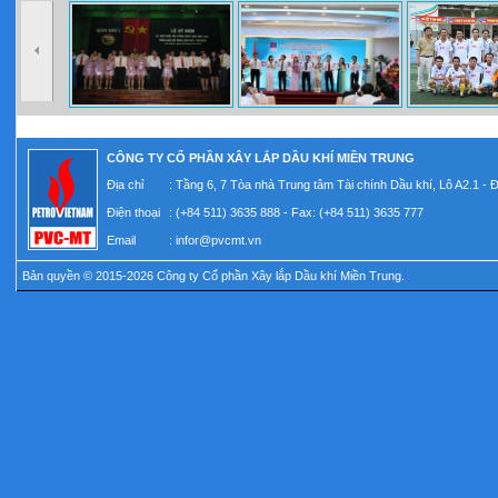
CÔNG TY CỔ PHẦN XÂY LẮP DẦU KHÍ MIỀN TRUNG
Địa chỉ
: Tầng 6, 7 Tòa nhà Trung tâm Tài chính Dầu khí, Lô A2.1 -
Điện thoại
: (+84 511) 3635 888 - Fax: (+84 511) 3635 777
Email
:
infor@pvcmt.vn
Bản quyền © 2015-2026 Công ty Cổ phần Xây lắp Dầu khí Miền Trung.