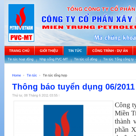
TRANG CHỦ
GIỚI THIỆU
TIN TỨC
CÔNG TRÌNH - DỰ ÁN
Tin tức hoạt động
Nhịp sống PVC-MT
Tin tức cổ đông
Tin tức Tổng công ty 
Home
Tin tức
Tin tức tổng hợp
Thông báo tuyển dụng 06/2011
Thứ tư, 08 Tháng 6 2011 03:55
Công t
Miền 
thành 
phần X