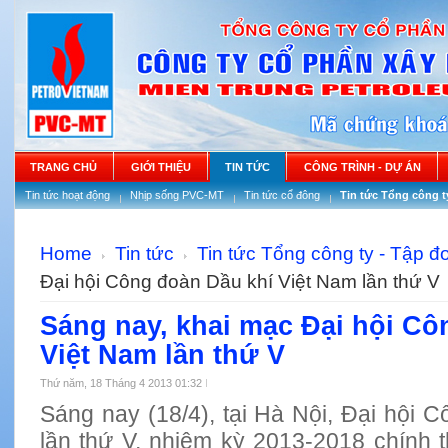
TRANG CHỦ
GIỚI THIỆU
TIN TỨC
CÔNG TRÌNH - DỰ ÁN
Tin tức hoạt động
Nhịp sống PVC-MT
Tin tức cổ đông
Tin tức Tổng công t
Home
Tin tức
Tin tức Tổng công ty - Tập đ
Đại hội Công đoàn Dầu khí Việt Nam lần thứ V
Sáng nay, khai mạc Đại hội Cô
Việt Nam lần thứ V
Thứ năm, 18 Tháng 4 2013 01:32
Sáng nay (18/4), tại Hà Nội, Đại hội
lần thứ V, nhiệm kỳ 2013-2018 chính 