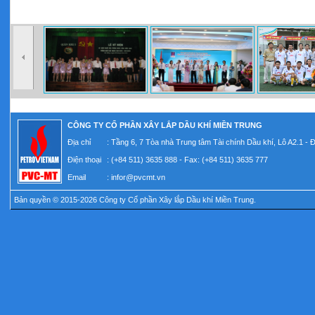
CÔNG TY CỔ PHẦN XÂY LẮP DẦU KHÍ MIỀN TRUNG
Địa chỉ
: Tầng 6, 7 Tòa nhà Trung tâm Tài chính Dầu khí, Lô A2.1 -
Điện thoại
: (+84 511) 3635 888 - Fax: (+84 511) 3635 777
Email
:
infor@pvcmt.vn
Bản quyền © 2015-2026 Công ty Cổ phần Xây lắp Dầu khí Miền Trung.