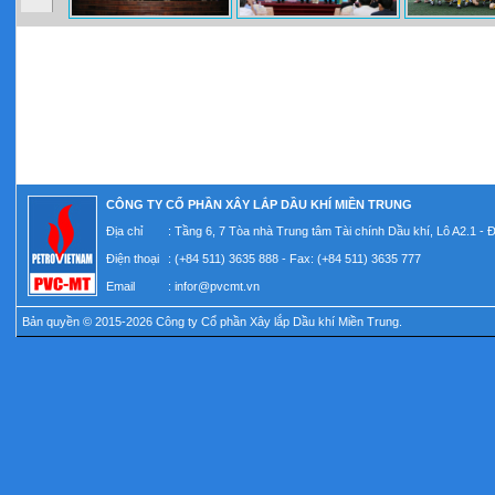
CÔNG TY CỔ PHẦN XÂY LẮP DẦU KHÍ MIỀN TRUNG
Địa chỉ
: Tầng 6, 7 Tòa nhà Trung tâm Tài chính Dầu khí, Lô A2.1 -
Điện thoại
: (+84 511) 3635 888 - Fax: (+84 511) 3635 777
Email
:
infor@pvcmt.vn
Bản quyền © 2015-2026 Công ty Cổ phần Xây lắp Dầu khí Miền Trung.