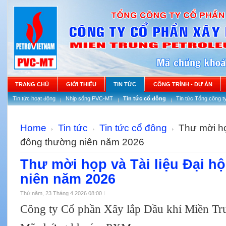
TRANG CHỦ
GIỚI THIỆU
TIN TỨC
CÔNG TRÌNH - DỰ ÁN
Tin tức hoạt động
Nhịp sống PVC-MT
Tin tức cổ đông
Tin tức Tổng công t
Home
Tin tức
Tin tức cổ đông
Thư mời họp
đông thường niên năm 2026
Thư mời họp và Tài liệu Đại h
niên năm 2026
Thứ năm, 23 Tháng 4 2026 08:00
Công ty Cổ phần Xây lắp Dầu khí Miền Tr