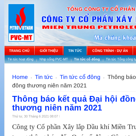
TRANG CHỦ
GIỚI THIỆU
TIN TỨC
CÔNG TRÌNH - DỰ ÁN
Tin tức hoạt động
Nhịp sống PVC-MT
Tin tức cổ đông
Tin tức Tổng công t
Home
Tin tức
Tin tức cổ đông
Thông báo 
đông thương niên năm 2021
Thông báo kết quả Đại hội đồ
thương niên năm 2021
Thứ tư, 30 Tháng 6 2021 08:07
Công ty Cổ phần Xây lắp Dầu khí Miền T