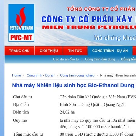
TRANG CHỦ
GIỚI THIỆU
TIN TỨC
CÔNG TRÌNH - DỰ ÁN
Các dự án đầu tư
Công trình dân dụng
Công trì
Home
Công trình - Dự án
Công trình công nghiệp
Nhà máy Nhiên liệu sinh
Nhà máy Nhiên liệu sinh học Bio-Ethanol Dung
Chủ đầu tư
Tập đoàn Dầu khí Quốc gia Việt Nam (PVN
Địa điểm
Bình Sơn – Dung Quất – Quảng Ngãi
Diện tích
24,62 ha
Quy mô
là nhà máy có quy mô đầu tư lớn nhất miền 
tiến, công suất 100.000 m3 ethanol/năm.
Tổng mức đầu tư
80 triệu USD (tương đương 1.500 tỷ đồng)